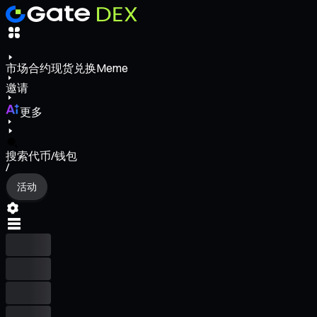
市场
合约
现货
兑换
Meme
邀请
更多
搜索代币/钱包
/
活动