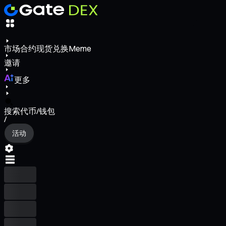
市场
合约
现货
兑换
Meme
邀请
更多
搜索代币/钱包
/
活动