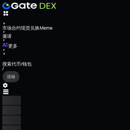
市场
合约
现货
兑换
Meme
邀请
更多
搜索代币/钱包
/
活动