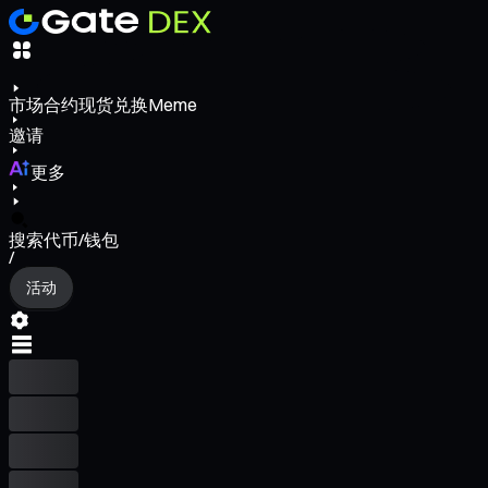
市场
合约
现货
兑换
Meme
邀请
更多
搜索代币/钱包
/
活动