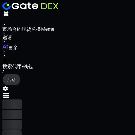
市场
合约
现货
兑换
Meme
邀请
更多
搜索代币/钱包
/
活动