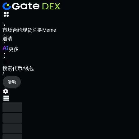
市场
合约
现货
兑换
Meme
邀请
更多
搜索代币/钱包
/
活动