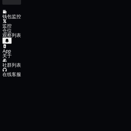
钱包监控
监控
仓位
观察列表
App
关于
社群列表
在线客服