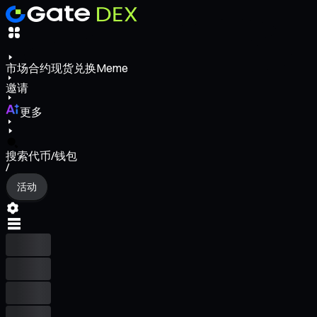
市场
合约
现货
兑换
Meme
邀请
更多
搜索代币/钱包
/
活动