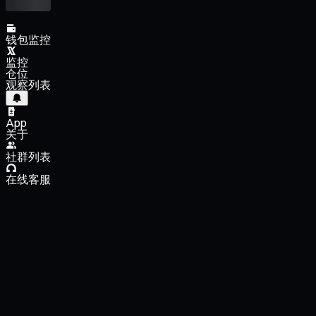
钱包监控
监控
仓位
观察列表
App
关于
社群列表
在线客服