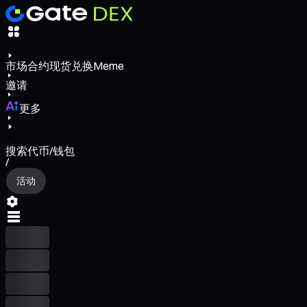
市场
合约
现货
兑换
Meme
邀请
更多
搜索代币/钱包
/
活动