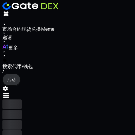
市场
合约
现货
兑换
Meme
邀请
更多
搜索代币/钱包
/
活动