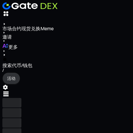
市场
合约
现货
兑换
Meme
邀请
更多
搜索代币/钱包
/
活动