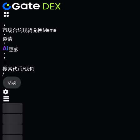
市场
合约
现货
兑换
Meme
邀请
更多
搜索代币/钱包
/
活动