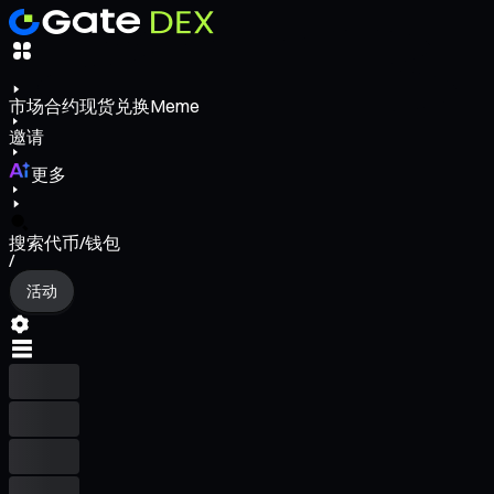
市场
合约
现货
兑换
Meme
邀请
更多
搜索代币/钱包
/
活动