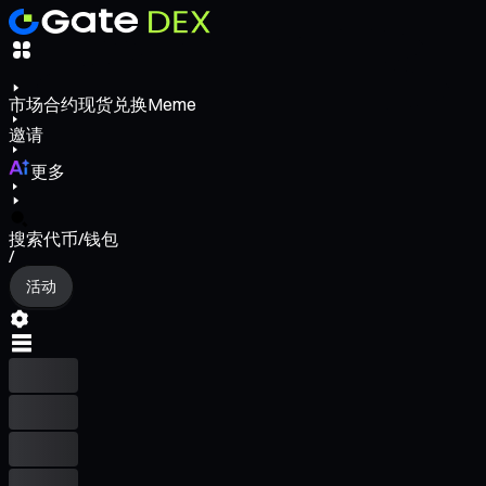
市场
合约
现货
兑换
Meme
邀请
更多
搜索代币/钱包
/
活动