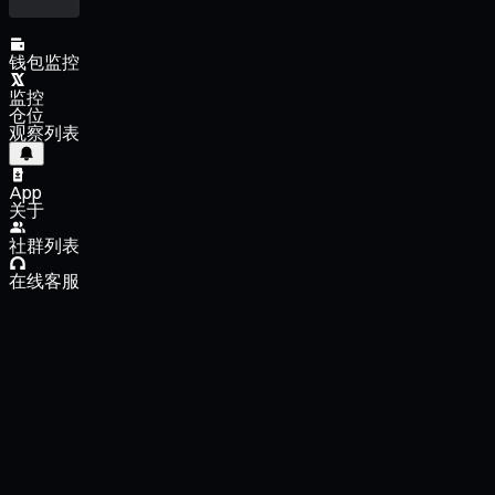
钱包监控
监控
仓位
观察列表
App
关于
社群列表
在线客服