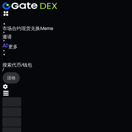
市场
合约
现货
兑换
Meme
邀请
更多
搜索代币/钱包
/
活动