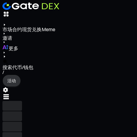
市场
合约
现货
兑换
Meme
邀请
更多
搜索代币/钱包
/
活动