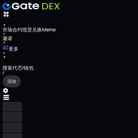
市场
合约
现货
兑换
Meme
邀请
更多
搜索代币/钱包
/
活动