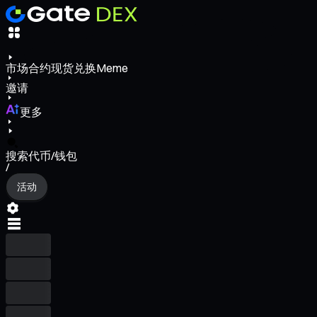
市场
合约
现货
兑换
Meme
邀请
更多
搜索代币/钱包
/
活动