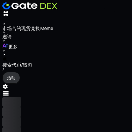
市场
合约
现货
兑换
Meme
邀请
更多
搜索代币/钱包
/
活动