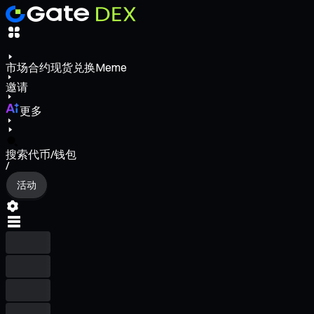
市场
合约
现货
兑换
Meme
邀请
更多
搜索代币/钱包
/
活动