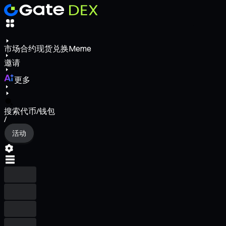
市场
合约
现货
兑换
Meme
邀请
更多
搜索代币/钱包
/
活动