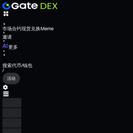
市场
合约
现货
兑换
Meme
邀请
更多
搜索代币/钱包
/
活动