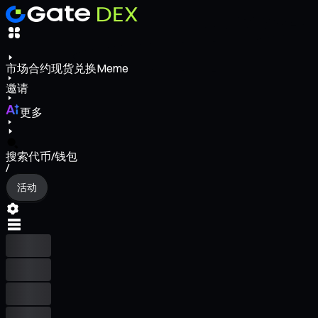
市场
合约
现货
兑换
Meme
邀请
更多
搜索代币/钱包
/
活动