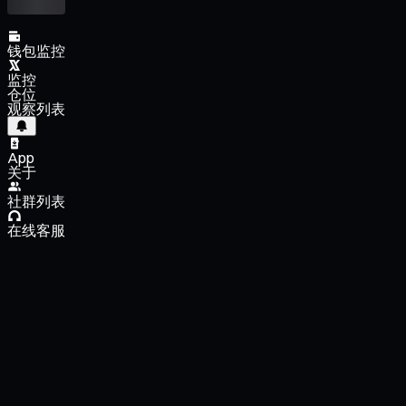
钱包监控
监控
仓位
观察列表
App
关于
社群列表
在线客服