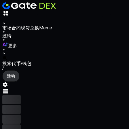
市场
合约
现货
兑换
Meme
邀请
更多
搜索代币/钱包
/
活动