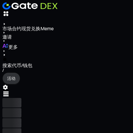
市场
合约
现货
兑换
Meme
邀请
更多
搜索代币/钱包
/
活动