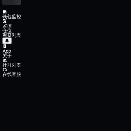
钱包监控
监控
仓位
观察列表
App
关于
社群列表
在线客服