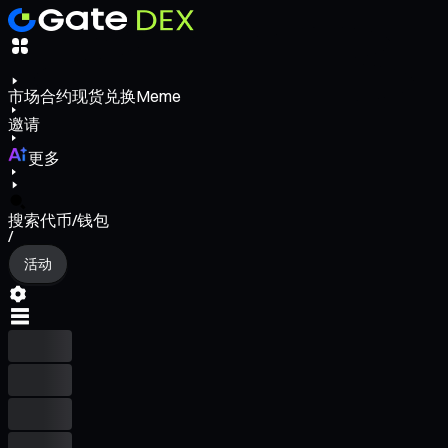
市场
合约
现货
兑换
Meme
邀请
更多
搜索代币/钱包
/
活动