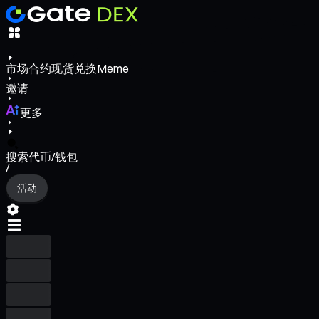
市场
合约
现货
兑换
Meme
邀请
更多
搜索代币/钱包
/
活动