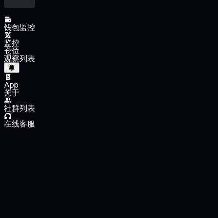
钱包监控
监控
仓位
观察列表
App
关于
社群列表
在线客服