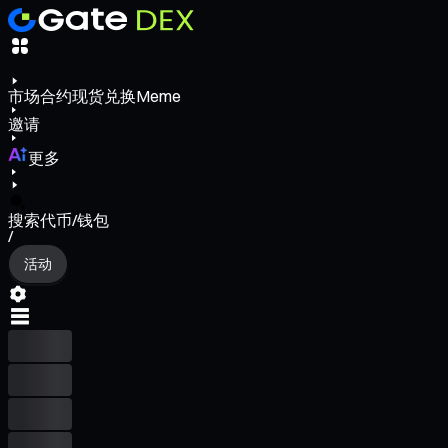
市场
合约
现货
兑换
Meme
邀请
更多
搜索代币/钱包
/
活动