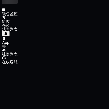
钱包监控
监控
仓位
观察列表
App
关于
社群列表
在线客服