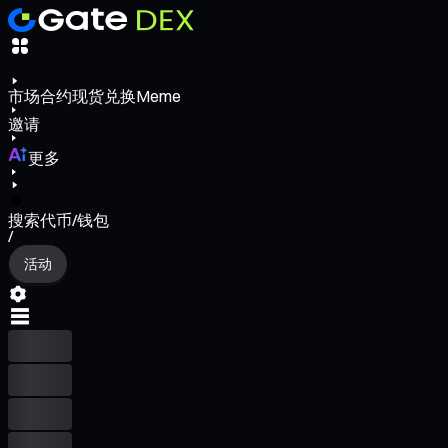
市场
合约
现货
兑换
Meme
邀请
更多
搜索代币/钱包
/
活动