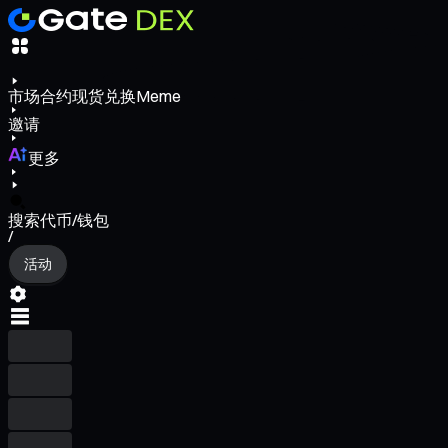
市场
合约
现货
兑换
Meme
邀请
更多
搜索代币/钱包
/
活动