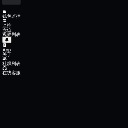
钱包监控
监控
仓位
观察列表
App
关于
社群列表
在线客服