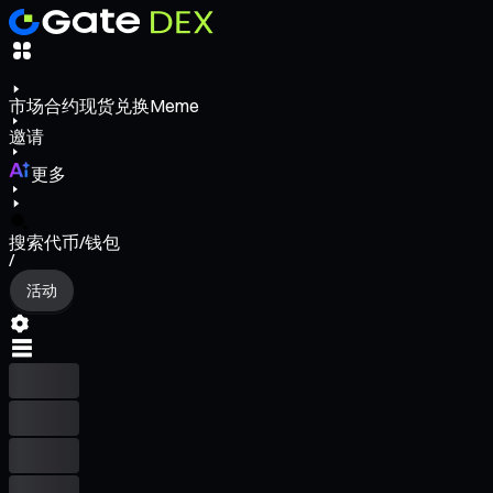
市场
合约
现货
兑换
Meme
邀请
更多
搜索代币/钱包
/
活动