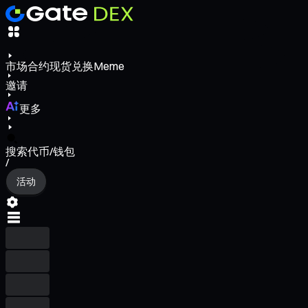
市场
合约
现货
兑换
Meme
邀请
更多
搜索代币/钱包
/
活动