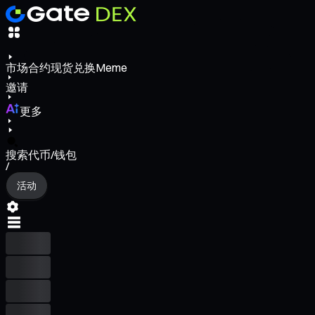
市场
合约
现货
兑换
Meme
邀请
更多
搜索代币/钱包
/
活动