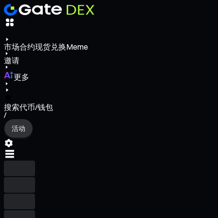
市场
合约
现货
兑换
Meme
邀请
更多
搜索代币/钱包
/
活动