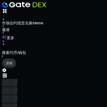
市场
合约
现货
兑换
Meme
邀请
更多
搜索代币/钱包
/
活动