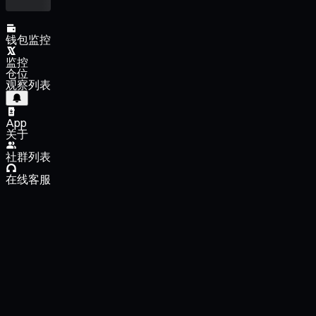
钱包监控
监控
仓位
观察列表
App
关于
社群列表
在线客服