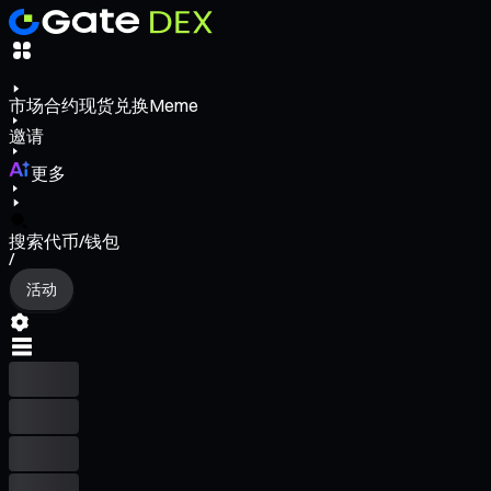
市场
合约
现货
兑换
Meme
邀请
更多
搜索代币/钱包
/
活动