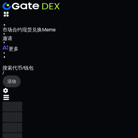
市场
合约
现货
兑换
Meme
邀请
更多
搜索代币/钱包
/
活动