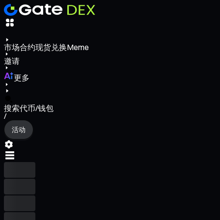
市场
合约
现货
兑换
Meme
邀请
更多
搜索代币/钱包
/
活动