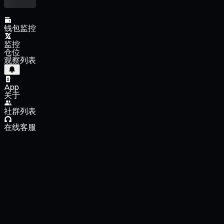
钱包监控
监控
仓位
观察列表
App
关于
社群列表
在线客服