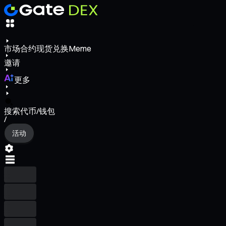
市场
合约
现货
兑换
Meme
邀请
更多
搜索代币/钱包
/
活动