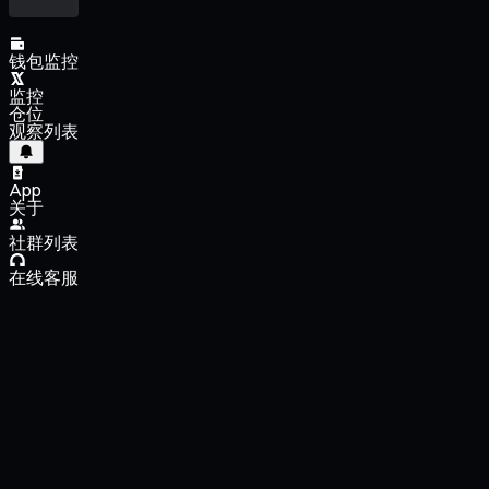
钱包监控
监控
仓位
观察列表
App
关于
社群列表
在线客服