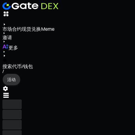
市场
合约
现货
兑换
Meme
邀请
更多
搜索代币/钱包
/
活动