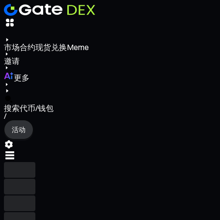
市场
合约
现货
兑换
Meme
邀请
更多
搜索代币/钱包
/
活动