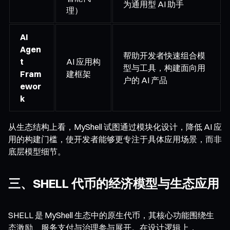
为通用型 AI 助手
理）
AI
Agen
帮助开发者快速组合模
t
AI 应用构
型与工具，构建面向用
Fram
建框架
户的 AI 产品
ewor
k
从生态结构上看，MyShell 试图通过模块化设计，降低 AI 应
用的构建门槛，使开发者能够更专注于具体应用场景，而非
底层模型细节。
三、SHELL 代币的经济模型与生态应用
SHELL 是 MyShell 生态中的原生代币，其核心功能围绕生
态激励、服务支付与治理参与展开。在设计逻辑上，