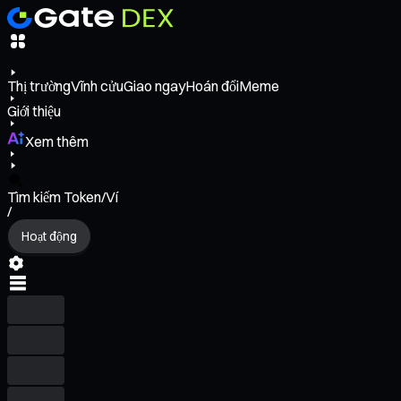
Thị trường
Vĩnh cửu
Giao ngay
Hoán đổi
Meme
Giới thiệu
Xem thêm
Tìm kiếm Token/Ví
/
Hoạt động