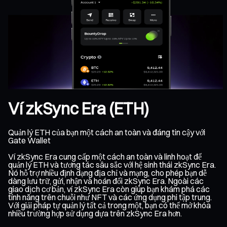
Ví zkSync Era (ETH)
Quản lý ETH của bạn một cách an toàn và đáng tin cậy với
Gate Wallet
Ví zkSync Era cung cấp một cách an toàn và linh hoạt để
quản lý ETH và tương tác sâu sắc với hệ sinh thái zkSync Era.
Nó hỗ trợ nhiều định dạng địa chỉ và mạng, cho phép bạn dễ
dàng lưu trữ, gửi, nhận và hoán đổi zkSync Era. Ngoài các
giao dịch cơ bản, ví zkSync Era còn giúp bạn khám phá các
tính năng trên chuỗi như NFT và các ứng dụng phi tập trung.
Với giải pháp tự quản lý tất cả trong một, bạn có thể mở khóa
nhiều trường hợp sử dụng dựa trên zkSync Era hơn.