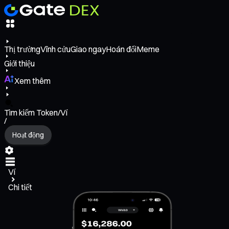
Thị trường
Vĩnh cửu
Giao ngay
Hoán đổi
Meme
Giới thiệu
Xem thêm
Tìm kiếm Token/Ví
/
Hoạt động
Ví
Chi tiết