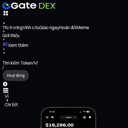
Thị trường
Vĩnh cửu
Giao ngay
Hoán đổi
Meme
Giới thiệu
Xem thêm
Tìm kiếm Token/Ví
/
Hoạt động
Ví
Chi tiết