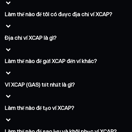
Làm thế nào để tôi có được địa chỉ ví XCAP?
Địa chỉ ví XCAP là gì?
Làm thế nào để gửi XCAP đến ví khác?
Ví XCAP (GAS) tốt nhất là gì?
Làm thế nào để tạo ví XCAP?
Làm thế nào để sao lưu và khôi phục ví XCAP?