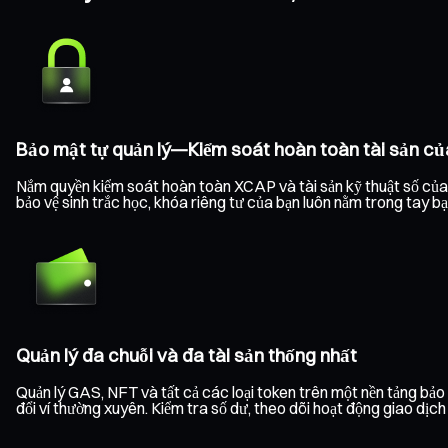
Bảo mật tự quản lý—Kiểm soát hoàn toàn tài sản củ
Nắm quyền kiểm soát hoàn toàn XCAP và tài sản kỹ thuật số của b
bảo vệ sinh trắc học, khóa riêng tư của bạn luôn nằm trong tay b
Quản lý đa chuỗi và đa tài sản thống nhất
Quản lý GAS, NFT và tất cả các loại token trên một nền tảng bả
đổi ví thường xuyên. Kiểm tra số dư, theo dõi hoạt động giao dịc