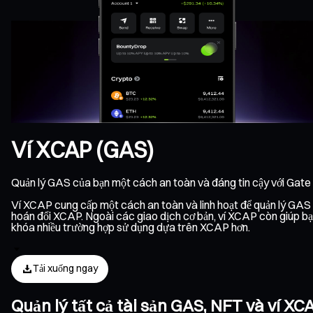
Ví XCAP (GAS)
Quản lý GAS của bạn một cách an toàn và đáng tin cậy với Gate
Ví XCAP cung cấp một cách an toàn và linh hoạt để quản lý GAS và
hoán đổi XCAP. Ngoài các giao dịch cơ bản, ví XCAP còn giúp bạn
khóa nhiều trường hợp sử dụng dựa trên XCAP hơn.
Tải xuống ngay
Quản lý tất cả tài sản GAS, NFT và ví X