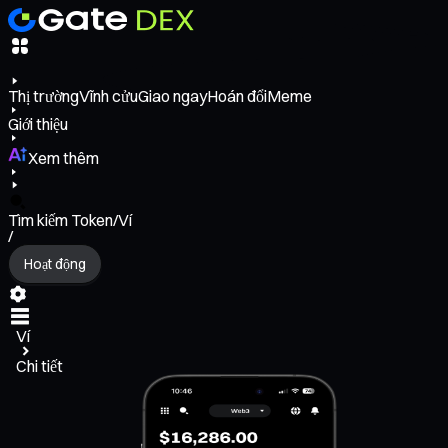
Thị trường
Vĩnh cửu
Giao ngay
Hoán đổi
Meme
Giới thiệu
Xem thêm
Tìm kiếm Token/Ví
/
Hoạt động
Ví
Chi tiết