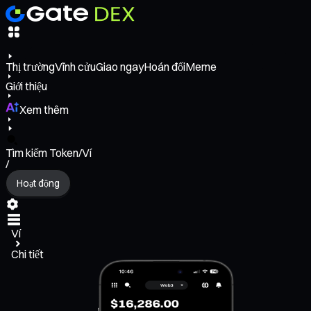
Thị trường
Vĩnh cửu
Giao ngay
Hoán đổi
Meme
Giới thiệu
Xem thêm
Tìm kiếm Token/Ví
/
Hoạt động
Ví
Chi tiết