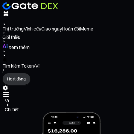
Thị trường
Vĩnh cửu
Giao ngay
Hoán đổi
Meme
Giới thiệu
Xem thêm
Tìm kiếm Token/Ví
/
Hoạt động
Ví
Chi tiết