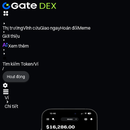
Thị trường
Vĩnh cửu
Giao ngay
Hoán đổi
Meme
Giới thiệu
Xem thêm
Tìm kiếm Token/Ví
/
Hoạt động
Ví
Chi tiết