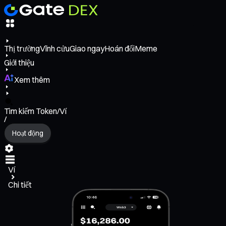
Thị trường
Vĩnh cửu
Giao ngay
Hoán đổi
Meme
Giới thiệu
Xem thêm
Tìm kiếm Token/Ví
/
Hoạt động
Ví
Chi tiết