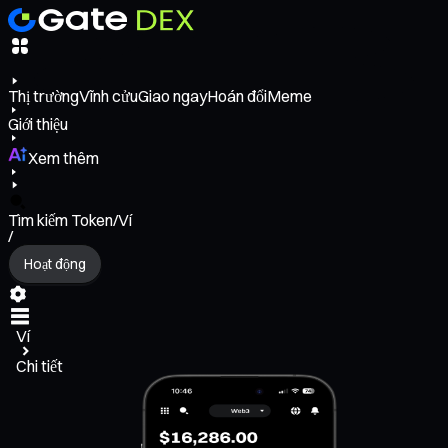
Thị trường
Vĩnh cửu
Giao ngay
Hoán đổi
Meme
Giới thiệu
Xem thêm
Tìm kiếm Token/Ví
/
Hoạt động
Ví
Chi tiết